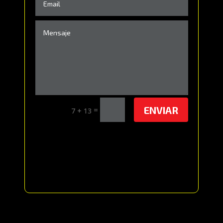
ENVIAR
=
7 + 13